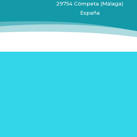
29754 Cómpeta (Málaga)
España