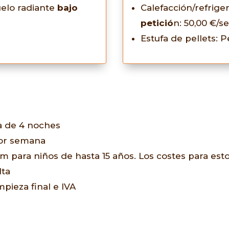
uelo radiante
bajo
Calefacción/refrige
petició
n: 50,00 €/
Estufa de pellets: P
a de 4 noches
 por semana
 para niños de hasta 15 años. Los costes para esto
lta
mpieza final e IVA