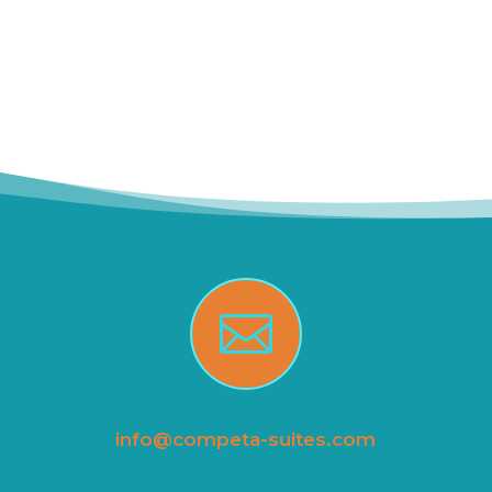

info@competa-suites.com