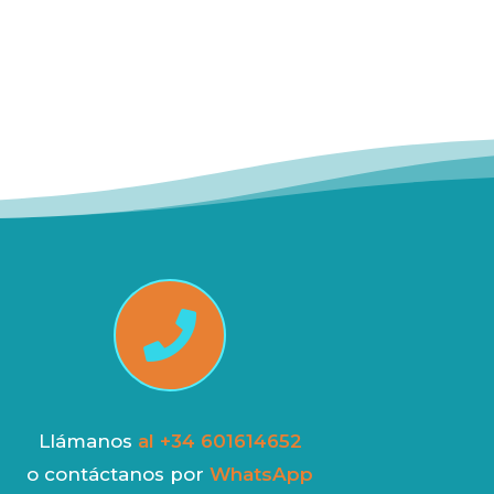

Llámanos
al +34 601614652
o contáctanos por
WhatsApp