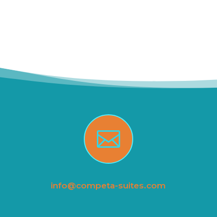

info@competa-suites.com