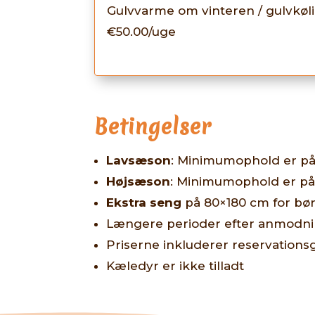
Gulvvarme om vinteren / gulvkøl
€50.00/uge
Betingelser
Lavsæson
: Minimumophold er på
Højsæson
: Minimumophold er på
Ekstra seng
på 80×180 cm for børn
Længere perioder efter anmodn
Priserne inkluderer reservations
Kæledyr er ikke tilladt