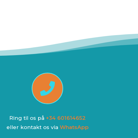

Ring til os på
+34 601614652
eller kontakt os via
WhatsApp