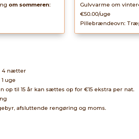
ing
om sommeren
:
Gulvvarme om vinter
€50.00/uge
Pillebrændeovn: Træp
 4 nætter
 1 uge
 op til 15 år kan sættes op for €15 ekstra per nat.
ing
gebyr, afsluttende rengøring og moms.