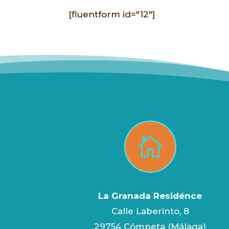
[fluentform id="12"]

La Granada Residénce
Calle Laberinto, 8
29754 Cómpeta (Málaga)