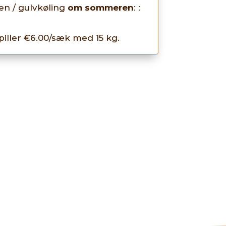
en / gulvkøling
om sommeren
: :
iller €6.00/sæk med 15 kg.