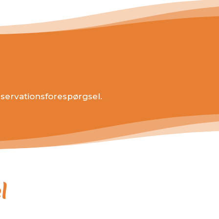
eservationsforespørgsel.
l